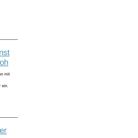
nst
loh
en mit
 ein.
er