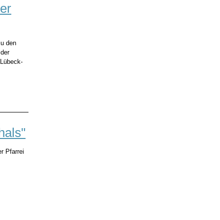
er
zu den
 der
 Lübeck-
hals"
r Pfarrei