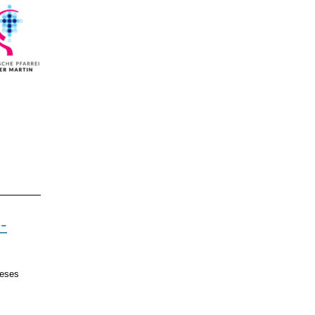
-
ieses