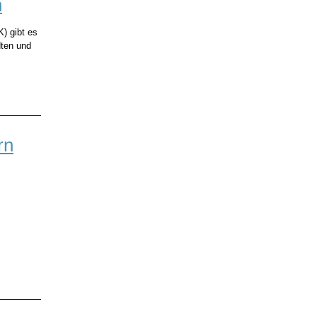
n
CK)
gibt es
dten und
rn